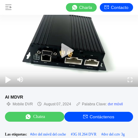
Charla
Contacto
AI MDVR
Mobile DVR
August 07, 2024
Palabra Clave:
dvr móvil
Chatea
Contáctenos
Las etiquetas:
#
dvr del móvil del coche
#
3G H.264 DVR
#
dvr del cctv 3g