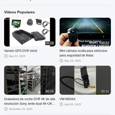
Vídeos Populares
00:29
00:22
Vanwin GPS DVR móvil
Mini cámara oculta para vehículos
para seguridad de flotas
May 22, 2020
May 29, 2026
00:24
00:31
Grabadora de coche DVR 4K de alta
VW-M504A
resolución Sony, lente dual 4K+2K,
April 03, 2025
Wifi 5G, GPS
November 10, 2025