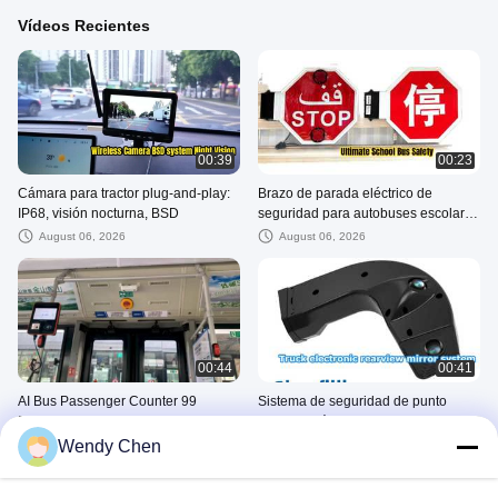
Vídeos Recientes
00:39
00:23
Cámara para tractor plug-and-play:
Brazo de parada eléctrico de
IP68, visión nocturna, BSD
seguridad para autobuses escolares
con advertencia LED
August 06, 2026
August 06, 2026
00:44
00:41
AI Bus Passenger Counter 99
Sistema de seguridad de punto
Percent Accuracy Solution
ciego de cámara de tablero de
camión de 15 88 pulgadas
Wendy Chen
August 05, 2026
August 05, 2026
Car Cameras