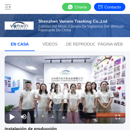
Charla
Contacto
Shenzhen Vanwin Tracking Co.,Ltd
Calidad Dvr Móvil, Cámara De Vigilancia Del Vehículo
Fabricante De China
EN CASA
VÍDEOS
LISTA DE REPRODUCCIÓN
PÁGINA WEB
instalación de producción