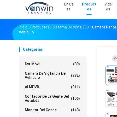
En Ca
Product
Víde
Sa.
Os
Os
Inicio
Productos
Sistema De Vista 360
Cámara Panorá
Vehículo
Categorías
Dvr Móvil
(89)
Cámara De Vigilancia Del
(332)
Vehículo
AI MDVR
(311)
Contador De La Gente Del
(106)
Autobús
Monitor Del Coche
(143)