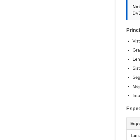
Not
DVD
Princ
Vis
Gra
Len
Sis
Seg
Mej
Ima
Espec
Espe
Tama