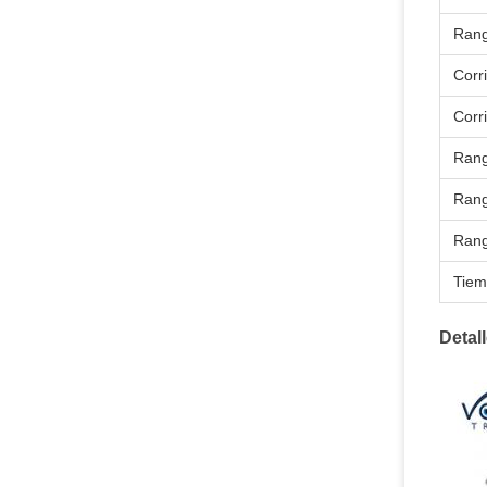
Rang
Corr
Corr
Rang
Rang
Rang
Tiem
Detal