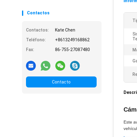
Inform
Contactos
Ti
Contactos:
Kate Chen
Si
Te
Teléfono:
+8613249168862
Fax:
86-755-27087480
Ma
Ga
Re
Contacto
Descri
Cáma
Este a
vehícu