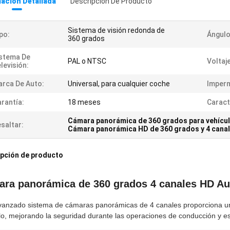
ación Detallada
Descripción De Producto
Sistema de visión redonda de
po:
Ángulo
360 grados
stema De
PAL o NTSC
Voltaje
levisión:
rca De Auto:
Universal, para cualquier coche
Imperm
rantía:
18 meses
Caract
Cámara panorámica de 360 grados para vehícu
saltar:
Cámara panorámica HD de 360 grados y 4 cana
pción de producto
ra panorámica de 360 grados 4 canales HD Au
vanzado sistema de cámaras panorámicas de 4 canales proporciona un
lo, mejorando la seguridad durante las operaciones de conducción y e