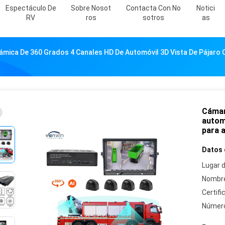
Espectáculo De
Sobre Nosot
Contacta Con No
Notici
RV
Ros
Sotros
As
mica De 360 Grados 4 Canales HD De Automóvil 3D Vista De Pájar
Cámar
autom
para 
Datos 
Lugar d
Nombre
Certifi
Número