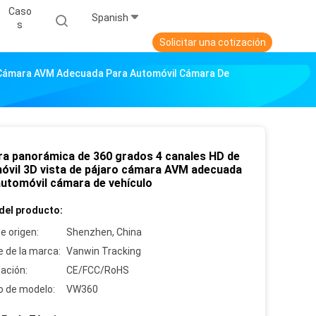
Caso
Spanish
S
Solicitar una cotización
o Cámara AVM Adecuada Para Automóvil Cámara De
a panorámica de 360 grados 4 canales HD de
óvil 3D vista de pájaro cámara AVM adecuada
automóvil cámara de vehículo
del producto:
e origen:
Shenzhen, China
 de la marca:
Vanwin Tracking
cación:
CE/FCC/RoHS
 de modelo:
VW360