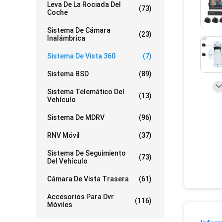
Leva De La Rociada Del
(73)
Coche
Sistema De Cámara
(23)
Inalámbrica
Sistema De Vista 360
(7)
Sistema BSD
(89)
Sistema Telemático Del
(13)
Vehículo
Sistema De MDRV
(96)
RNV Móvil
(37)
Sistema De Seguimiento
(73)
Del Vehículo
Cámara De Vista Trasera
(61)
Accesorios Para Dvr
(116)
Móviles