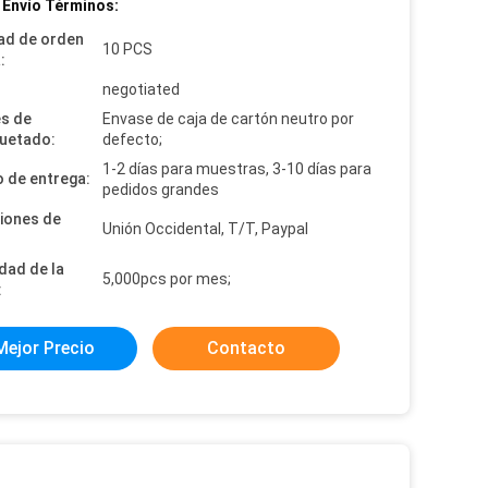
 Envío Términos:
ad de orden
10 PCS
:
:
negotiated
es de
Envase de caja de cartón neutro por
uetado:
defecto;
1-2 días para muestras, 3-10 días para
 de entrega:
pedidos grandes
iones de
Unión Occidental, T/T, Paypal
dad de la
5,000pcs por mes;
:
Mejor Precio
Contacto