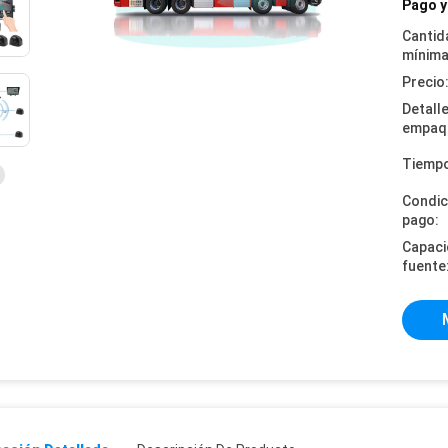
Pago y
Cantid
mínima
Precio
Detall
empaq
Tiempo
Condic
pago:
Capaci
fuente