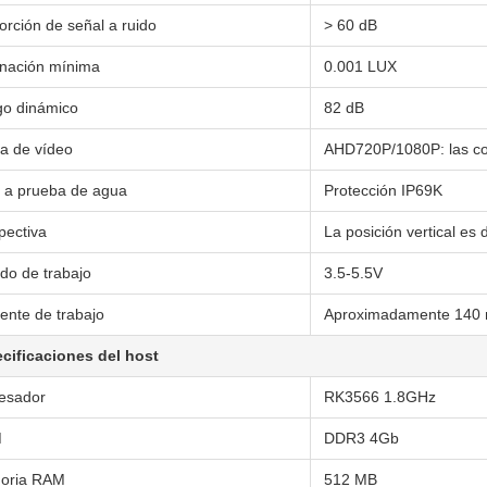
orción de señal a ruido
> 60 dB
inación mínima
0.001 LUX
o dinámico
82 dB
da de vídeo
AHD720P/1080P: las con
l a prueba de agua
Protección IP69K
pectiva
La posición vertical es 
ado de trabajo
3.5-5.5V
iente de trabajo
Aproximadamente 140
cificaciones del host
esador
RK3566 1.8GHz
M
DDR3 4Gb
oria RAM
512 MB