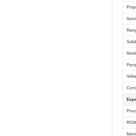
Prop
Ilum
Rang
Sali
Nive
Pers
Volt
Corr
Espe
Proc
RO
Mem