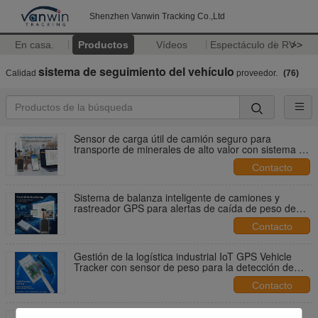
Shenzhen Vanwin Tracking Co.,Ltd
En casa.
Productos
Vídeos
Espectáculo de RV
>>
sistema de seguimiento del vehículo
Calidad
proveedor.
(76)
Sensor de carga útil de camión seguro para
transporte de minerales de alto valor con sistema de
seguimiento GPS anti-tamper
Contacto
Sistema de balanza inteligente de camiones y
rastreador GPS para alertas de caída de peso de
carga
Contacto
Gestión de la logística industrial IoT GPS Vehicle
Tracker con sensor de peso para la detección de
sobrecarga y robo
Contacto
Límitador de velocidad de camiones de Nigeria,