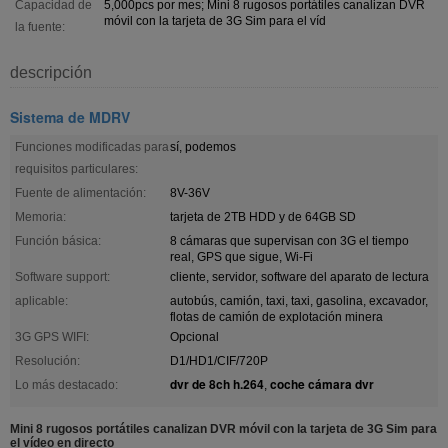
Capacidad de
5,000pcs por mes; Mini 8 rugosos portátiles canalizan DVR
móvil con la tarjeta de 3G Sim para el víd
la fuente:
descripción
Sistema de MDRV
Funciones modificadas para
sí, podemos
requisitos particulares:
Fuente de alimentación:
8V-36V
Memoria:
tarjeta de 2TB HDD y de 64GB SD
Función básica:
8 cámaras que supervisan con 3G el tiempo
real, GPS que sigue, Wi-Fi
Software support:
cliente, servidor, software del aparato de lectura
aplicable:
autobús, camión, taxi, taxi, gasolina, excavador,
flotas de camión de explotación minera
3G GPS WIFI:
Opcional
Resolución:
D1/HD1/CIF/720P
dvr de 8ch h.264
coche cámara dvr
Lo más destacado:
,
Mini 8 rugosos portátiles canalizan DVR móvil con la tarjeta de 3G Sim para
el vídeo en directo