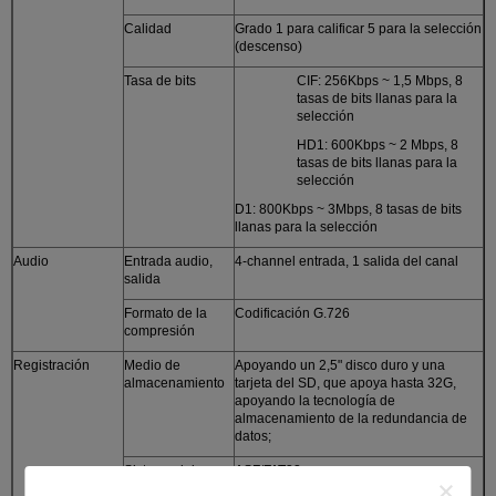
Calidad
Grado 1 para calificar 5 para la selección
(descenso)
Tasa de bits
CIF: 256Kbps ~ 1,5 Mbps, 8
tasas de bits llanas para la
selección
HD1: 600Kbps ~ 2 Mbps, 8
tasas de bits llanas para la
selección
D1: 800Kbps ~ 3Mbps, 8 tasas de bits
llanas para la selección
Audio
Entrada audio,
4-channel entrada, 1 salida del canal
salida
Formato de la
Codificación G.726
compresión
Registración
Medio de
Apoyando un 2,5" disco duro y una
almacenamiento
tarjeta del SD, que apoya hasta 32G,
apoyando la tecnología de
almacenamiento de la redundancia de
datos;
Sistema del
ASF/FAT32
formato de fichero