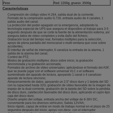
Peso
Red: 2200g, grueso: 3500g
Características
Compresión de código video H.264, salida dual de la corriente;
Formato de la compresión audio G.726, entrada audio de 4 canales, 1
salida audio del canal.
La protección del poder-apagado en la emergencia, adoptando la
tecnología especial de UPS que asegura el dispositivo al trabajo para 3-5
segundo después de que se corte la fuente de la alimentación externa, así
asegura datos de video completos y evita daño del fichero;
Grabación local del tiempo real, formatos múltiples para la selección,
apoyo de plena pantalla del monocanal o multi-ventana que cose sobre
accidentes;
El interfaz de señal de interruptor, 6 canaliza la entrada de la alarma, 1
salida de la alarma del canal;
Control de PTZ;
Modos de grabación múltiples: disco sobre inicio, la grabación
sincronizada y la grabación accionada;
Formatos de archivo de vídeo universales: aplicándose el formato del ASF,
que se puede jugar con el software universal VLC o el software
suministrado del aparato de lectura, apoyando 1 canal o 4 canalizan
aparato de lectura síncrono;
Almacenamiento de datos, apoyando un 2,5" disco duro y 1 tarjeta del SD
con la capacidad hasta 32G; grabación de vídeo favorable de la imagen de
espejo de la dual-corriente, grabación de la tarjeta del SD sobre la pérdida
de disco duro, calefacción favorable del disco duro, aplicando el cajón-tipo
caja del disco duro;
Diseño amplio del voltaje, entrada ancha del voltaje de 8-36V DC,
conveniente para los diversos vehículos; Salida 12V/4A;
Inicio rápido, capaz de entrar en modo de trabajo normal en el plazo de 25
segundos después del inicio; apoyo con./desc. con el interruptor