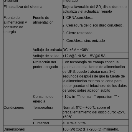
G-sensor
Integrado
El actualizar del sistema
Tarjeta favorable del SD, disco duro que
actualiza y el actualizar remoto
Fuente de
Fuente de
1. CRNA con./desc.
alimentación y
alimentación
2. Cerradura del disco duro con./desc.
consumo de
energía
3. Cierre retrasado
4. Con./desc. sincronizado
Voltaje de entrada
DC: +8V ~ +36V
Voltaje de salida
+12V@8 *0.5A; +5V@0.5A
Protección del
Con tecnología de trabajo continua
poder-apagado
patentada de la fuente de alimentación
de UPS, puede trabajar para 3~5
segundos después de que la fuente de
la alimentación externa se corta para
poder guardar el intactness de los datos
de video sobre apagón súbito
Consumo de
<10w in="" normal="" operation="">
energía
Condiciones
Temperatura
Normal: 0℃ ~ +60℃; sobre el
precalientamiento del disco duro: -25℃ ~
+60℃
Humedad
el 10% al 95%
Dimensiones
160 (W) x62 (H) x200 (D) milímetro.