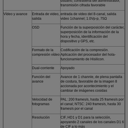
usuario, contraseña del administrador,
transmisión cifrada favorable
Vídeo y avance
Entrada de video,
entrada de video del 8-canal, salida
salida
video 1channel; 1.0Vp-p, 75Ω
OSD
Función de la superposición del carácter,
superposición de la información de la
hora y fecha, identificación del
dispositivo y GPS, etc.
Formato de la
Codificación de la compresión.
compresión vídeo
Aplicación del procesador del hola-
funcionamiento de Hisilicon.
Dual-corriente
Apoyado
Función del
Avance de 1 channle, de plena pantalla
avance
de costura, favorable de la imagen 8
accionada por acontecimiento y el
cambiar de imágenes cosidas
Velocidad de
PAL: 200 frames/s, hasta 25 frames/s por
fotogramas
el canal; NTSC: 240 frames/s, hasta 30
frames/s por el canal
Resolución
CIF, HD1 y D1 para la selección,
apoyando 2 canales de los canales D1 6
de CIF a lo más