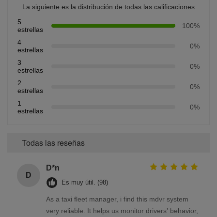
La siguiente es la distribución de todas las calificaciones
5
100%
estrellas
4
0%
estrellas
3
0%
estrellas
2
0%
estrellas
1
0%
estrellas
Todas las reseñas
D*n
D
Es muy útil. (98)
As a taxi fleet manager, i find this mdvr system
very reliable. It helps us monitor drivers’ behavior,