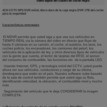
video digital del cuadro de coche negro
4CH CCTV GPS DVR móvil, disco duro de la caja negra DVR 1TB del coche
para la seguridad
Características principales
El MDVR permite que usted siga y que vea sus vehículos en
TIEMPO REAL vía la cámara del vídeo en directo que fluye de
hasta 4 cámaras en su camión, el coche, el autobús, los taxis, los
coches policía, los excavadores, los camiones del petorl, los
vehículos de
aplicación de ley, y otros diversos tipos de vehículos
la
con la gente que cuenta, el lector de tarjetas del RFID, el sensor
del consumo de combustible, las funciones etc. de
pantalla LED.
la
Usando Internet, GPS, y tecnología móvil del CCTV, usted puede
ahora ver sus vehículos, conductores y cargo de su oficina,
dondequiera que estén en el país. Nuestro software nube-basado
de la sala de control también permite que usted siga su flota,
identificando velocidad, la ubicación, el combustible-nivel y mucho
más.
Seguimiento del vehículo que le deja CONSIDERAR la imagen
COMPLETA.
Potencia de entrada de la amplia gama 8V~36V;