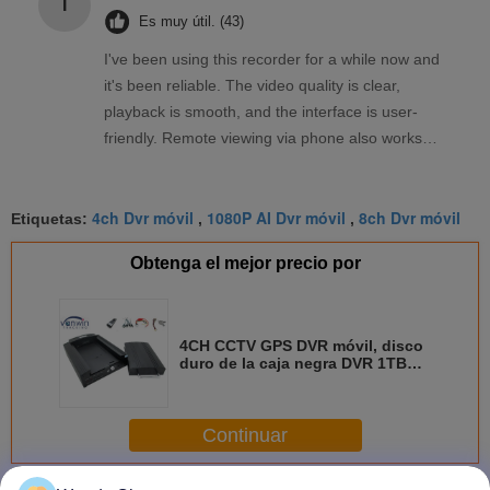
I
Es muy útil. (43)
I've been using this recorder for a while now and
it's been reliable. The video quality is clear,
playback is smooth, and the interface is user-
friendly. Remote viewing via phone also works
well. Overall, a solid product that meets my
needs.
4ch Dvr móvil
1080P AI Dvr móvil
8ch Dvr móvil
Etiquetas:
,
,
Obtenga el mejor precio por
4CH CCTV GPS DVR móvil, disco
duro de la caja negra DVR 1TB
del coche para la seguridad
Continuar