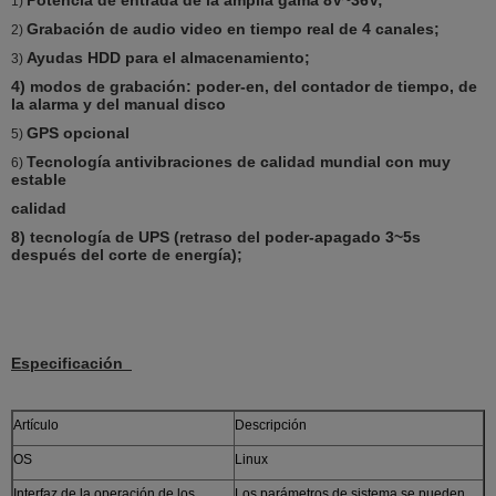
1)
Grabación de audio video en tiempo real de 4 canales;
2)
Ayudas HDD para el almacenamiento;
3)
4) modos de grabación: poder-en, del contador de tiempo, de
la alarma y del manual disco
GPS opcional
5)
Tecnología antivibraciones de calidad mundial con muy
6)
estable
calidad
8) tecnología de UPS (retraso del poder-apagado 3~5s
después del corte de energía);
Especificación
Artículo
Descripción
OS
Linux
Interfaz de la operación de los
Los parámetros de sistema se pueden