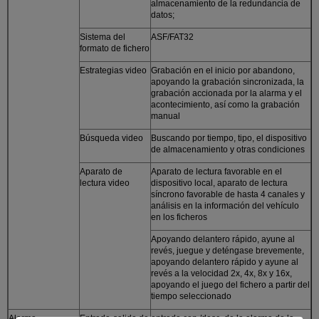
almacenamiento de la redundancia de
datos;
Sistema del
ASF/FAT32
formato de fichero
Estrategias video
Grabación en el inicio por abandono,
apoyando la grabación sincronizada, la
grabación accionada por la alarma y el
acontecimiento, así como la grabación
manual
Búsqueda video
Buscando por tiempo, tipo, el dispositivo
de almacenamiento y otras condiciones
Aparato de
Aparato de lectura favorable en el
lectura video
dispositivo local, aparato de lectura
síncrono favorable de hasta 4 canales y
análisis en la información del vehículo
en los ficheros
Apoyando delantero rápido, ayune al
revés, juegue y deténgase brevemente,
apoyando delantero rápido y ayune al
revés a la velocidad 2x, 4x, 8x y 16x,
apoyando el juego del fichero a partir del
tiempo seleccionado
Alarma
Entrada-salida de
entrada con./desc. de la alarma de la