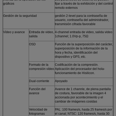
gráficos
fijar a través de la exhibición y del control
remoto externos
Gestión de la seguridad
gestión 2-level para la contraseña de
usuario, contraseña del administrador,
transmisión cifrada favorable
Vídeo y avance
Entrada de video,
4-channel entrada de video, salida video
salida
1channel; 1.0Vp-p, 75Ω
OSD
Función de la superposición del carácter,
superposición de la información de la
hora y fecha, identificación del
dispositivo y GPS, etc.
Formato de la
Codificación de la compresión.
compresión vídeo
Aplicación del procesador del hola-
funcionamiento de Hisilicon.
Dual-corriente
Apoyado
Función del
Avance de 1 channle, de plena pantalla
avance
de costura, favorable de la imagen 4
accionada por acontecimiento y el
cambiar de imágenes cosidas
Velocidad de
PAL: 100 frames/s, hasta 25 frames/s por
fotogramas
el canal; NTSC: 120 frames/s, hasta 30