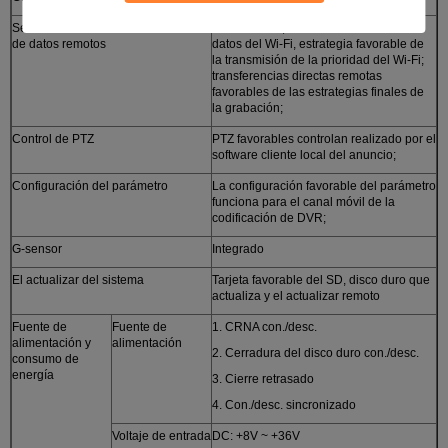
Selección de canal de transmisión
3G favorable, transmisión del canal de
de datos remotos
datos del Wi-Fi, estrategia favorable de
la transmisión de la prioridad del Wi-Fi;
transferencias directas remotas
favorables de las estrategias finales de
la grabación;
Control de PTZ
PTZ favorables controlan realizado por el
software cliente local del anuncio;
Configuración del parámetro
La configuración favorable del parámetro
funciona para el canal móvil de la
codificación de DVR;
G-sensor
Integrado
El actualizar del sistema
Tarjeta favorable del SD, disco duro que
actualiza y el actualizar remoto
Fuente de
Fuente de
1. CRNA con./desc.
alimentación y
alimentación
2. Cerradura del disco duro con./desc.
consumo de
energía
3. Cierre retrasado
4. Con./desc. sincronizado
Voltaje de entrada
DC: +8V ~ +36V