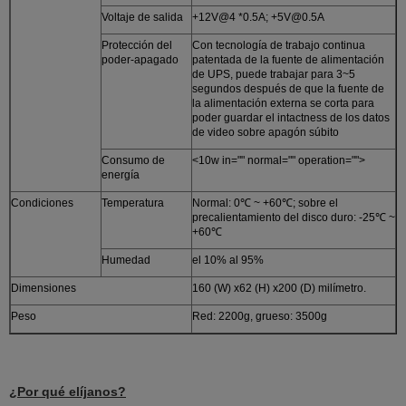
Voltaje de salida
+12V@4 *0.5A; +5V@0.5A
Protección del
Con tecnología de trabajo continua
poder-apagado
patentada de la fuente de alimentación
de UPS, puede trabajar para 3~5
segundos después de que la fuente de
la alimentación externa se corta para
poder guardar el intactness de los datos
de video sobre apagón súbito
Consumo de
<10w in="" normal="" operation="">
energía
Condiciones
Temperatura
Normal: 0℃ ~ +60℃; sobre el
precalientamiento del disco duro: -25℃ ~
+60℃
Humedad
el 10% al 95%
Dimensiones
160 (W) x62 (H) x200 (D) milímetro.
Peso
Red: 2200g, grueso: 3500g
¿Por qué elíjanos?