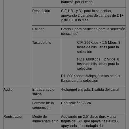
frames/s por el canal
Resolución
CIF, HD1 y D1 para la selección,
apoyando 2 canales de canales de D1+
2 de CIF a lo más
Calidad
Grado 1 para calificar 5 para la selección
(descenso)
Tasa de bits
CIF: 256Kbps ~ 1,5 Mbps, 8
tasas de bits llanas para la
selección
HD1: 600Kbps ~ 2 Mbps, 8
tasas de bits llanas para la
selección
D1: 800Kbps ~ 3Mbps, 8 tasas de bits
llanas para la selección
Audio
Entrada audio,
4-channel entrada, 1 salida del canal
salida
Formato de la
Codificación G.726
compresión
Registración
Medio de
Apoyando un 2,5" disco duro y una
almacenamiento
tarjeta del SD, que apoya hasta 32G,
apoyando la tecnología de