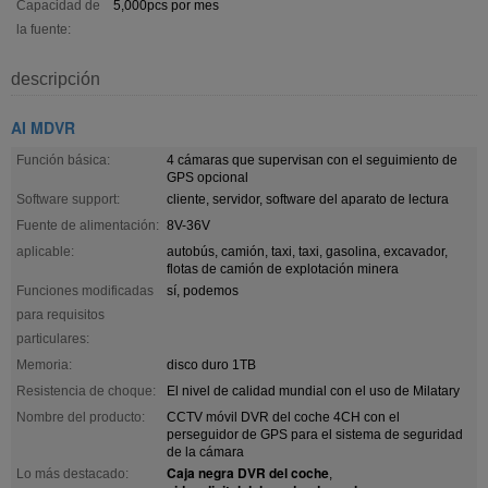
Capacidad de
5,000pcs por mes
la fuente:
descripción
AI MDVR
Función básica:
4 cámaras que supervisan con el seguimiento de
GPS opcional
Software support:
cliente, servidor, software del aparato de lectura
Fuente de alimentación:
8V-36V
aplicable:
autobús, camión, taxi, taxi, gasolina, excavador,
flotas de camión de explotación minera
Funciones modificadas
sí, podemos
para requisitos
particulares:
Memoria:
disco duro 1TB
Resistencia de choque:
El nivel de calidad mundial con el uso de Milatary
Nombre del producto:
CCTV móvil DVR del coche 4CH con el
perseguidor de GPS para el sistema de seguridad
de la cámara
Caja negra DVR del coche
Lo más destacado:
,