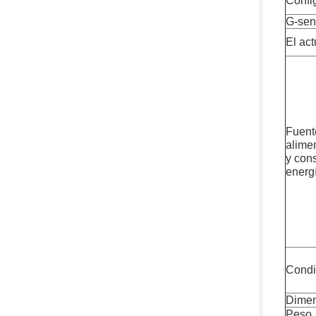
Confi
G-sen
El act
Fuent
alime
y con
energ
Condi
Dimen
Peso