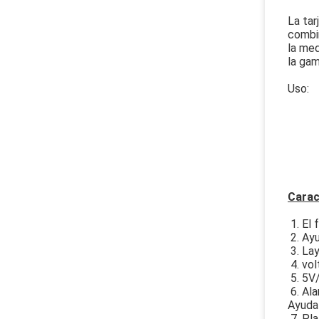
La tar
combi
la med
la gam
Uso:
A. R
B. R
C. W
D. t
E. Ot
Carac
1. El 
2. Ayu
3. La
4. vol
5. 5V/
6. Ala
Ayuda
7. Pl