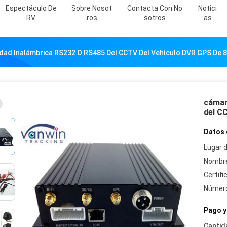
Espectáculo De
Sobre Nosot
Contacta Con No
Notici
RV
Ros
Sotros
As
dad Inalámbrica RS232 O RS485 Del CCTV Del Vehículo DVR GPS De 
cámar
del C
Datos 
Lugar d
Nombre
Certifi
Número
Pago y
Cantid