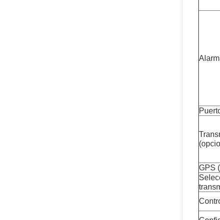
Alarm
Puert
Trans
(opcio
GPS (
Selec
trans
Contr