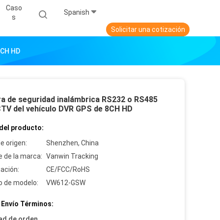
Caso
Spanish
S
Solicitar una cotización
8CH HD
a de seguridad inalámbrica RS232 o RS485
CTV del vehículo DVR GPS de 8CH HD
del producto:
e origen:
Shenzhen, China
 de la marca:
Vanwin Tracking
cación:
CE/FCC/RoHS
 de modelo:
VW612-GSW
 Envío Términos:
ad de orden