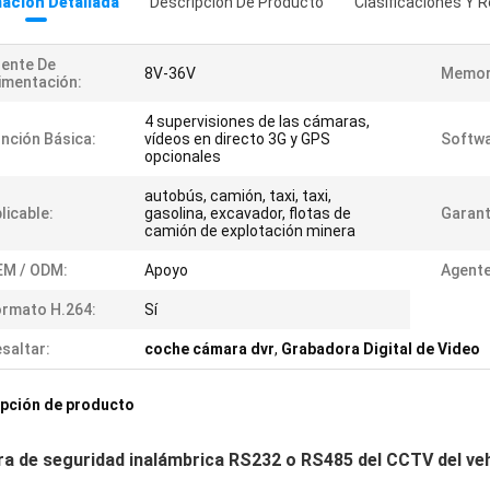
ación Detallada
Descripción De Producto
Clasificaciones Y R
ente De
8V-36V
Memor
imentación:
4 supervisiones de las cámaras,
nción Básica:
vídeos en directo 3G y GPS
Softwa
opcionales
autobús, camión, taxi, taxi,
licable:
gasolina, excavador, flotas de
Garant
camión de explotación minera
EM / ODM:
Apoyo
Agente
rmato H.264:
Sí
saltar:
coche cámara dvr
,
Grabadora Digital de Video
pción de producto
a de seguridad inalámbrica RS232 o RS485 del CCTV del v