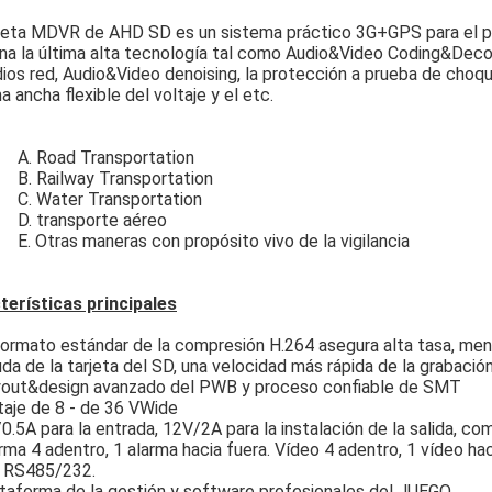
jeta MDVR de AHD SD es un sistema práctico 3G+GPS para el pro
na la última alta tecnología tal como Audio&Video Coding&Dec
ios red, Audio&Video denoising, la protección a prueba de choqu
a ancha flexible del voltaje y el etc.
oad Transportation
ailway Transportation
ater Transportation
ransporte aéreo
ras maneras con propósito vivo de la vigilancia
terísticas principales
formato estándar de la compresión H.264 asegura alta tasa, me
da de la tarjeta del SD, una velocidad más rápida de la grabación 
yout&design avanzado del PWB y proceso confiable de SMT
taje de 8 - de 36 VWide
0.5A para la entrada, 12V/2A para la instalación de la salida, co
rma 4 adentro, 1 alarma hacia fuera. Vídeo 4 adentro, 1 vídeo haci
 RS485/232.
ataforma de la gestión y software profesionales del JUEGO