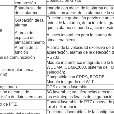
Codificación G.726
compresión
Entrada-salida
entrada con./desc. de la alarma de la
de la alarma
salida con./desc. de la alarma de la s
Función de grabación previo de ant
Grabación de la
antes de la alarma, duración de la g
alarma
que la alarma se pueda ajustar desd
a
Alarma del
Ajustes favorables para la alarma de
espacio de
almacenamiento
almacenamiento
Alarma de la
Alarma de la velocidad excesiva de 
función
aceleración, alarma de la detección 
os de comunicación
RS232,
Módulo inalámbrico integrado de la t
WCDMA, CDMA2000, sistema de TD
misión inalámbrica
selección;
nal)
Compatible con GPRS, BORDE;
Módulo integrado del Wi-Fi;
opcional)
GPS externo favorable
ción de canal de
3G favorable; transferencias directas
misión de datos remotos
las estrategias finales de la grabació
Control favorable de PTZ observado p
ol de PTZ
local del anuncio;
Funciones favorables de la configura