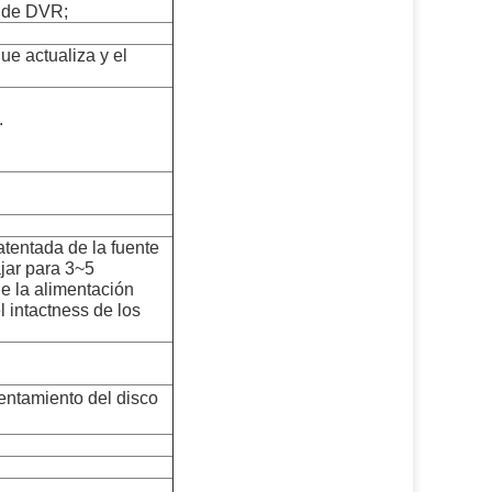
n de DVR;
ue actualiza y el
.
atentada de la fuente
jar para 3~5
e la alimentación
l intactness de los
entamiento del disco