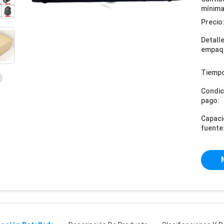
mínima
Precio
Detall
empaq
Tiempo
Condic
pago:
Capaci
fuente