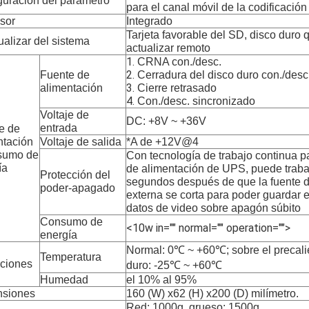
guración del parámetro
para el canal móvil de la codificació
sor
Integrado
Tarjeta favorable del SD, disco duro q
ualizar del sistema
actualizar remoto
1.
CRNA con./desc.
2.
Fuente de
Cerradura del disco duro con./desc
3.
alimentación
Cierre retrasado
4.
Con./desc. sincronizado
Voltaje de
DC: +8V ~ +36V
entrada
e de
ntación
Voltaje de salida
*A de +12V@4
sumo de
Con tecnología de trabajo continua p
ía
de alimentación de UPS, puede traba
Protección del
segundos después de que la fuente d
poder-apagado
externa se corta para poder guardar e
datos de video sobre apagón súbito
Consumo de
<10w in="" normal="" operation="">
energía
Normal: 0℃ ~ +60℃; sobre el precali
Temperatura
ciones
duro: -25℃ ~ +60℃
Humedad
el 10% al 95%
siones
160 (W) x62 (H) x200 (D) milímetro.
Red: 1000g, grueso: 1500g