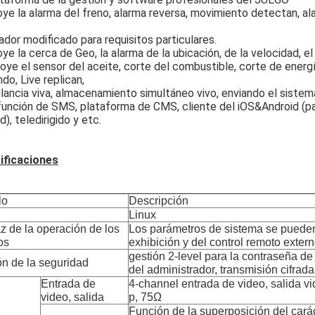
ye la alarma del freno, alarma reversa, movimiento detectan, al
r modificado para requisitos particulares.
ye la cerca de Geo, la alarma de la ubicación, de la velocidad, e
oye el sensor del aceite, corte del combustible, corte de energí
ndo, Live replican,
ilancia viva, almacenamiento simultáneo vivo, enviando el sistema
unción de SMS, plataforma de CMS, cliente del iOS&Android (pa
d), teledirigido y etc.
ificaciones
lo
Descripción
Linux
az de la operación de los
Los parámetros de sistema se pueden f
os
exhibición y del control remoto exter
gestión 2-level para la contraseña de
ón de la seguridad
del administrador, transmisión cifrada
Entrada de
4-channel entrada de video, salida v
video, salida
p, 75Ω
Función de la superposición del cará