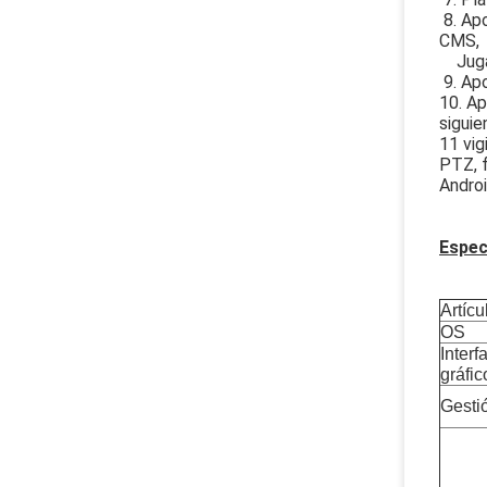
8. Apo
CMS,
Jugado
9. Apo
10. Ap
siguie
11 vig
PTZ, f
Androi
Espec
Artícu
OS
Interf
gráfic
Gesti