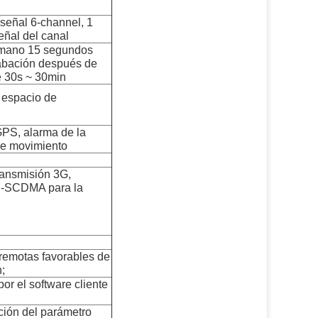
 señal 6-channel, 1
eñal del canal
emano 15 segundos
rabación después de
e 30s ~ 30min
l espacio de
GPS, alarma de la
de movimiento
ransmisión 3G,
-SCDMA para la
 remotas favorables de
n;
or el software cliente
ción del parámetro