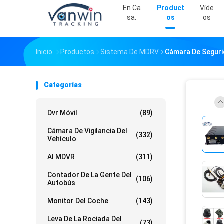
En Ca
Product
Víde
Sa.
Os
Os
Inicio
Productos
Sistema De MDRV
Cámara De Seguri
Categorías
Dvr Móvil
(89)
Cámara De Vigilancia Del
(332)
Vehículo
AI MDVR
(311)
Contador De La Gente Del
(106)
Autobús
Monitor Del Coche
(143)
Leva De La Rociada Del
(73)