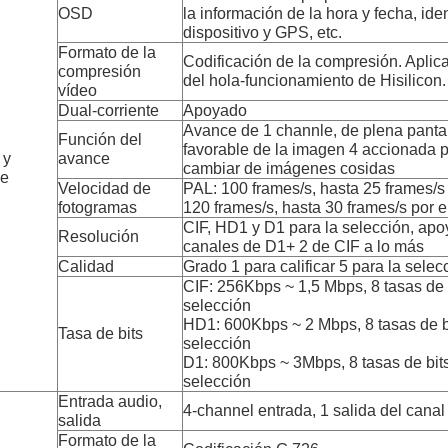
OSD
la información de la hora y fecha, iden
dispositivo y GPS, etc.
Formato de la
Codificación de la compresión. Aplic
compresión
del hola-funcionamiento de Hisilicon.
vídeo
Dual-corriente
Apoyado
Avance de 1 channle, de plena pantal
Función del
favorable de la imagen 4 accionada p
 y
avance
cambiar de imágenes cosidas
ce
Velocidad de
PAL: 100 frames/s, hasta 25 frames/s
fotogramas
120 frames/s, hasta 30 frames/s por e
CIF, HD1 y D1 para la selección, ap
Resolución
canales de D1+ 2 de CIF a lo más
Calidad
Grado 1 para calificar 5 para la sele
CIF: 256Kbps ~ 1,5 Mbps, 8 tasas de b
selección
HD1: 600Kbps ~ 2 Mbps, 8 tasas de bi
Tasa de bits
selección
D1: 800Kbps ~ 3Mbps, 8 tasas de bits
selección
Entrada audio,
4-channel entrada, 1 salida del canal
salida
Formato de la