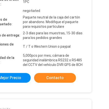
1PC
:
:
negotiated
Paquete neutral de la caja del cartón
es de
por abandono. Modifique el paquete
uetado:
para requisitos particulare
2-3 días para las muestras, 15-30 días
 de entrega:
para los pedidos grandes
iones de
T / T o Western Union o paypal
5,000pcs por mes; cámara de
dad de la
seguridad inalámbrica RS232 o RS485
:
del CCTV del vehículo DVR GPS de 8CH
Mejor Precio
Contacto