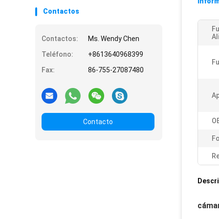
Inform
Contactos
Fu
Al
Contactos:
Ms. Wendy Chen
Teléfono:
+8613640968399
Fu
Fax:
86-755-27087480
Ap
O
Contacto
Fo
Re
Descri
cámar