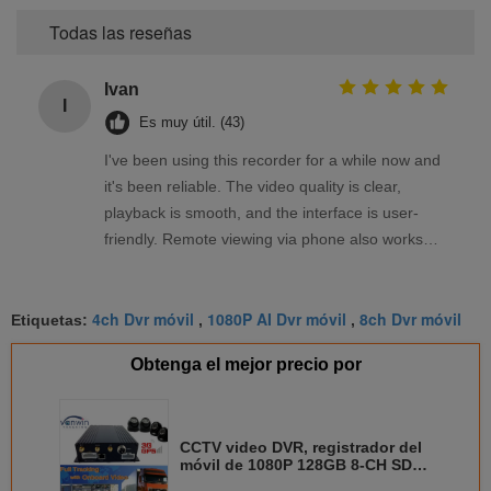
Todas las reseñas
Ivan
I
Es muy útil. (43)
I've been using this recorder for a while now and
it's been reliable. The video quality is clear,
playback is smooth, and the interface is user-
friendly. Remote viewing via phone also works
well. Overall, a solid product that meets my
needs.
4ch Dvr móvil
1080P AI Dvr móvil
8ch Dvr móvil
Etiquetas:
,
,
Obtenga el mejor precio por
CCTV video DVR, registrador del
móvil de 1080P 128GB 8-CH SD
de la seguridad DVR de la tarjeta