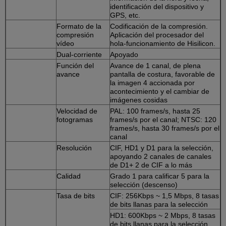
identificación del dispositivo y
GPS, etc.
Formato de la
Codificación de la compresión.
compresión
Aplicación del procesador del
vídeo
hola-funcionamiento de Hisilicon.
Dual-corriente
Apoyado
Función del
Avance de 1 canal, de plena
avance
pantalla de costura, favorable de
la imagen 4 accionada por
acontecimiento y el cambiar de
imágenes cosidas
Velocidad de
PAL: 100 frames/s, hasta 25
fotogramas
frames/s por el canal; NTSC: 120
frames/s, hasta 30 frames/s por el
canal
Resolución
CIF, HD1 y D1 para la selección,
apoyando 2 canales de canales
de D1+ 2 de CIF a lo más
Calidad
Grado 1 para calificar 5 para la
selección (descenso)
Tasa de bits
CIF: 256Kbps ~ 1,5 Mbps, 8 tasas
de bits llanas para la selección
HD1: 600Kbps ~ 2 Mbps, 8 tasas
de bits llanas para la selección