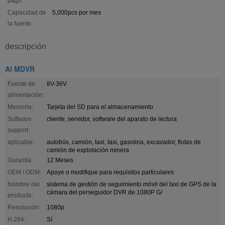
pago:
Capacidad de
5,000pcs por mes
la fuente:
descripción
AI MDVR
Fuente de
8V-36V
alimentación:
Memoria:
Tarjeta del SD para el almacenamiento
Software
cliente, servidor, software del aparato de lectura
support:
aplicable:
autobús, camión, taxi, taxi, gasolina, excavador, flotas de
camión de explotación minera
Garantía:
12 Meses
OEM / ODM:
Apoye o modifique para requisitos particulares
Nombre del
sistema de gestión de seguimiento móvil del taxi de GPS de la
cámara del perseguidor DVR de 1080P G/
producto:
Resolución:
1080p
H.264:
Sí