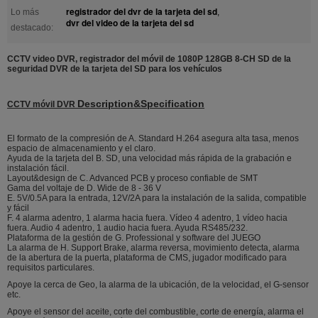
registrador del dvr de la tarjeta del sd
Lo más
,
dvr del video de la tarjeta del sd
destacado:
CCTV video DVR, registrador del móvil de 1080P 128GB 8-CH SD de la
seguridad DVR de la tarjeta del SD para los vehículos
Description&Specification
CCTV móvil DVR
El formato de la compresión de A. Standard H.264 asegura alta tasa, menos
espacio de almacenamiento y el claro.
Ayuda de la tarjeta del B. SD, una velocidad más rápida de la grabación e
instalación fácil.
Layout&design de C. Advanced PCB y proceso confiable de SMT
Gama del voltaje de D. Wide de 8 - 36 V
E. 5V/0.5A para la entrada, 12V/2A para la instalación de la salida, compatible
y fácil
F. 4 alarma adentro, 1 alarma hacia fuera. Vídeo 4 adentro, 1 vídeo hacia
fuera. Audio 4 adentro, 1 audio hacia fuera. Ayuda RS485/232.
Plataforma de la gestión de G. Professional y software del JUEGO
La alarma de H. Support Brake, alarma reversa, movimiento detecta, alarma
de la abertura de la puerta, plataforma de CMS, jugador modificado para
requisitos particulares.
Apoye la cerca de Geo, la alarma de la ubicación, de la velocidad, el G-sensor
etc.
Apoye el sensor del aceite, corte del combustible, corte de energía, alarma el