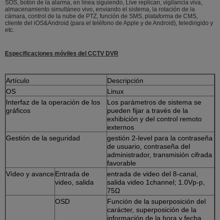
SOS, botón de la alarma, en línea siguiendo, Live replican, vigilancia viva,
almacenamiento simultáneo vivo, enviando el sistema, la rotación de la
cámara, control de la nube de PTZ, función de SMS, plataforma de CMS,
cliente del iOS&Android (para el teléfono de Apple y de Android), teledirigido y
etc.
Especificaciones móviles del CCTV DVR
Artículo
Descripción
OS
Linux
Interfaz de la operación de los
Los parámetros de sistema se
gráficos
pueden fijar a través de la
exhibición y del control remoto
externos
Gestión de la seguridad
gestión 2-level para la contraseña
de usuario, contraseña del
administrador, transmisión cifrada
favorable
Vídeo y avance
Entrada de
entrada de video del 8-canal,
video, salida
salida video 1channel; 1.0Vp-p,
75Ω
OSD
Función de la superposición del
carácter, superposición de la
información de la hora y fecha,