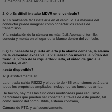
La memoria puede ser de 32GB a 2TB.
movimiento
Puertos de comunicación
RS232,
2.
¿Es difícil instalar MDVR en el vehículo?
Q:
Transmisión inalámbrica
Módulo inalámbrico integrado de
(opcional)
la transmisión 3G, WCDMA,
A: Es realmente fácil instalarla en el vehículo. La mayoría del
CDMA2000, sistema de TD-
conductor puede imaginar cómo conectar los cables de
SCDMA para la selección;
transmisión.
Compatible con GPRS, BORDE;
Y la instalación de la cámara es más fácil. Apenas el tornillo,
conecta y monta en el lugar de la blanco dentro del vehículo.
GPS (opcional)
GPS externo favorable,
transferencia directa de WIFI
Selección de canal de
3G favorable; transferencias
3.
Si necesito la puerta abierta y la alarma cercana, la alarma
Q:
transmisión de datos remotos
directas remotas favorables de las
de la velocidad excesiva, la visualización inversa, el vídeo del
estrategias finales de la
freno, el vídeo de la izquierdo-vuelta, el vídeo de giro a la
grabación;
derecha, el etc,
Control de PTZ
PTZ favorables controlan
¿está disponible?
realizado por el software cliente
local del anuncio;
A: ¡Definitivamente sí!
Configuración del parámetro
La configuración favorable del
La entrada-salida RS232 y el puerto de 485 extensiones está para
parámetro funciona para el canal
todos los propósitos ampliados, incluyendo las funciones arriba.
móvil de la codificación de DVR;
De hecho, hay más las funciones modificadas para requisitos
G-sensor
Integrado
particulares que pueden ser conectan a través de este puerto, tal
El actualizar del sistema
Tarjeta favorable del SD, disco
como sensor del combustible, sistema contrario,
duro que actualiza y el actualizar
Cámara de PTZ, y así sucesivamente.
remoto