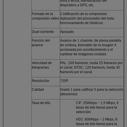
hora y fecha, identificación del
dispositivo y GPS, etc.
Formato de la
Codificación de la compresión.
compresión vídeo
Aplicación del procesador del hola-
funcionamiento de Hisilicon.
Dual-corriente
Apoyado
Función del
Avance de 1 channle, de plena pantalla
avance
de costura, favorable de la imagen 4
accionada por acontecimiento y el
cambiar de imágenes cosidas
Velocidad de
PAL: 100 frames/s, hasta 25 frames/s por
fotogramas
el canal; NTSC: 120 frames/s, hasta 30
frames/s por el canal
Resolución
720P
Calidad
Grado 1 para calificar 5 para la selección
(descenso)
Tasa de bits
CIF: 256Kbps ~ 1,5 Mbps, 8
tasas de bits llanas para la
selección
HD1: 600Kbps ~ 2 Mbps, 8
tasas de bits llanas para la