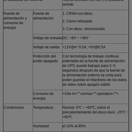
remoto
Fuente de
Fuente de
1. CRNA con./desc.
alimentación y
alimentación
2. Cierre retrasado
consumo de
energía
3. Con./desc. sincronizado
Voltaje de entrada
DC: +8V ~ +36V
Voltaje de salida
+12V@4 *0.5A; +5V@0.5A
Protección del
Con tecnología de trabajo continua
poder-apagado
patentada de la fuente de alimentación
de UPS, puede trabajar para 3~5
segundos después de que la fuente de
la alimentación externa se corta para
poder guardar el intactness de los datos
de video sobre apagón súbito
Consumo de
<10w in="" normal="" operation="">
energía
Condiciones
Temperatura
Normal: 0℃ ~ +60℃; sobre el
precalientamiento del disco duro: -25℃ ~
+60℃
Humedad
el 10% al 95%