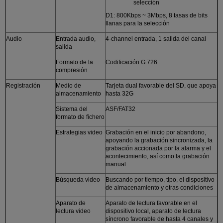
selección
D1: 800Kbps ~ 3Mbps, 8 tasas de bits
llanas para la selección
Audio
Entrada audio,
4-channel entrada, 1 salida del canal
salida
Formato de la
Codificación G.726
compresión
Registración
Medio de
Tarjeta dual favorable del SD, que apoya
almacenamiento
hasta 32G
Sistema del
ASF/FAT32
formato de fichero
Estrategias video
Grabación en el inicio por abandono,
apoyando la grabación sincronizada, la
grabación accionada por la alarma y el
acontecimiento, así como la grabación
manual
Búsqueda video
Buscando por tiempo, tipo, el dispositivo
de almacenamiento y otras condiciones
Aparato de
Aparato de lectura favorable en el
lectura video
dispositivo local, aparato de lectura
síncrono favorable de hasta 4 canales y