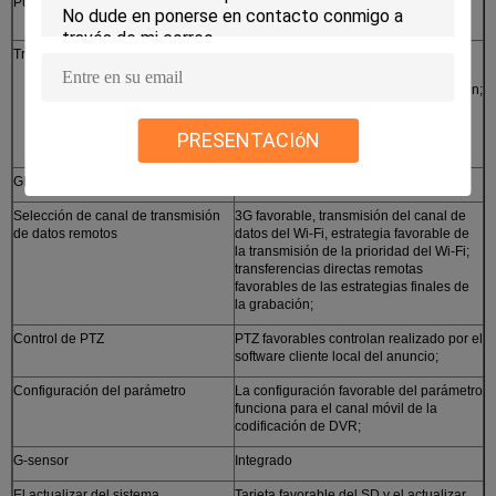
Puertos de comunicación
RS232/485, interfaz de red uno mismo-
adaptable del RJ45 EL 10M/100M
Transmisión inalámbrica (opcional)
Módulo inalámbrico integrado de la
transmisión 3G, WCDMA, CDMA2000,
sistema de TD-SCDMA para la selección;
Compatible con GPRS, BORDE;
PRESENTACIóN
Módulo integrado del Wi-Fi;
GPS (opcional)
GPS externo favorable
Selección de canal de transmisión
3G favorable, transmisión del canal de
de datos remotos
datos del Wi-Fi, estrategia favorable de
la transmisión de la prioridad del Wi-Fi;
transferencias directas remotas
favorables de las estrategias finales de
la grabación;
Control de PTZ
PTZ favorables controlan realizado por el
software cliente local del anuncio;
Configuración del parámetro
La configuración favorable del parámetro
funciona para el canal móvil de la
codificación de DVR;
G-sensor
Integrado
El actualizar del sistema
Tarjeta favorable del SD y el actualizar