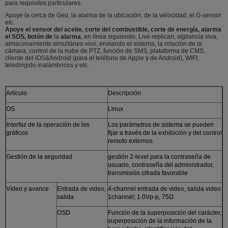
para requisitos particulares.
Apoye la cerca de Geo, la alarma de la ubicación, de la velocidad, el G-sensor
etc.
Apoye el sensor del aceite, corte del combustible, corte de energía, alarma
el SOS, botón de
la
alarma
, en línea siguiendo, Live replican, vigilancia viva,
almacenamiento simultáneo vivo, enviando el sistema, la rotación de la
cámara, control de la nube de PTZ, función de SMS, plataforma de CMS,
cliente del iOS&Android (para el teléfono de Apple y de Android), WIFI,
teledirigido inalámbricos y etc.
Artículo
Descripción
OS
Linux
Interfaz de la operación de los
Los parámetros de sistema se pueden
gráficos
fijar a través de la exhibición y del control
remoto externos
Gestión de la seguridad
gestión 2-level para la contraseña de
usuario, contraseña del administrador,
transmisión cifrada favorable
Vídeo y avance
Entrada de video,
4-channel entrada de video, salida video
salida
1channel; 1.0Vp-p, 75Ω
OSD
Función de la superposición del carácter,
superposición de la información de la