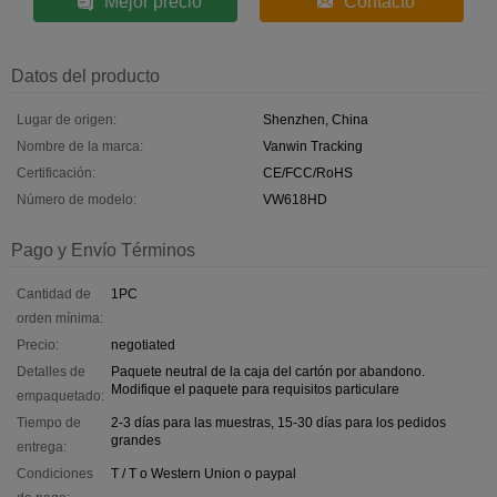
Mejor precio
Contacto
Datos del producto
Lugar de origen:
Shenzhen, China
Nombre de la marca:
Vanwin Tracking
Certificación:
CE/FCC/RoHS
Número de modelo:
VW618HD
Pago y Envío Términos
Cantidad de
1PC
orden mínima:
Precio:
negotiated
Detalles de
Paquete neutral de la caja del cartón por abandono.
Modifique el paquete para requisitos particulare
empaquetado:
Tiempo de
2-3 días para las muestras, 15-30 días para los pedidos
grandes
entrega:
Condiciones
T / T o Western Union o paypal