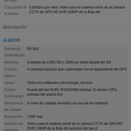
de pago:
Capacidad de
5,000pcs por mes; Video para el sistema móvil de la cámara
CCTV de GPS HD DVR 1080P de la flota del
la fuente:
descripción
AI MDVR
Fuente de
8V-36V
alimentación:
Memoria:
la tarjeta de 128G SD o 256G se dobla tarjeta del SD
Función
4 cámaras básicas que supervisan con el seguimiento de GPS
básica:
Apoyo:
Todos los softwares y tecnología, servicio
Puntos
Puerto del lan RJ45, RS232/485 interfaz, G-sensor, UPS,
entrada del alarim 6ch
culminantes:
Resistencia
el nivel de calidad mundial con uso de los militares
de choque:
Resolución:
720P real
Nombre del
Video para el sistema móvil de la cámara CCTV de GPS HD
DVR 1080P de la flota del autobús del taxi d
producto: