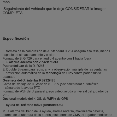
más.
Seguimiento del vehículo que le deja CONSIDERAR la imagen
COMPLETA.
Especificación
El formato de la compresión de A. Standard H.264 asegura alta tasa, menos
espacio de almacenamiento y el claro.
Formato de B. G.726 para el audio 4 adentro con 1 hacia fuera
C.
6 alarma adentro con 2 hacia fuera
Puerto del Lan de
la D.
RJ45
E. Double Stream para registrar y la observación múltiple de las ventanas
F. protección automática de la
tecnología
de
UPS
contra poder súbito
apagado
G-sensor del
G.
, interfaz RS232/485
Gama del voltaje de H. Wide de 8 - 36 V y de calentador automático
I. cámara de la ayuda PTZ
Formato del ASF del J. para el juego video, ayuda universal del jugador de
VLC
Opcional modelo del
K.
3G, de WIFI y de GPS
L.
ayuda del teléfono móvil (Android/IOS)
M. la alarma del freno de la ayuda, alarma reversa, movimiento detecta,
alarma de la abertura de la puerta, plataforma de CMS, el jugador modificado