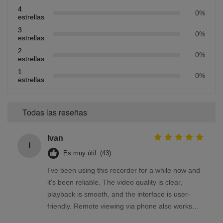
4
0%
estrellas
3
0%
estrellas
2
0%
estrellas
1
0%
estrellas
Todas las reseñas
Ivan
I
Es muy útil. (43)
I've been using this recorder for a while now and
it's been reliable. The video quality is clear,
playback is smooth, and the interface is user-
friendly. Remote viewing via phone also works
well. Overall, a solid product that meets my