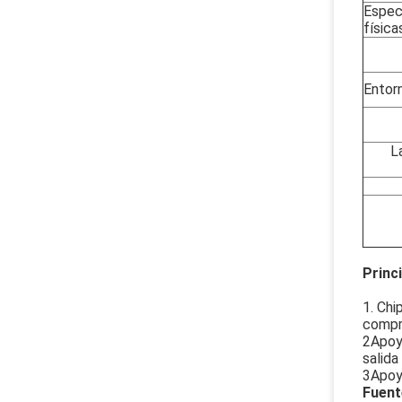
Espec
física
Entor
L
Princ
1. Chi
compr
2Apoya
salida
3Apoy
Fuent