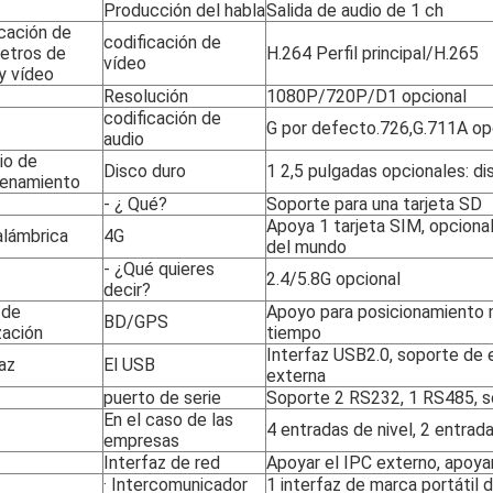
Producción del habla
Salida de audio de 1 ch
icación de
codificación de
etros de
H.264 Perfil principal/H.265
vídeo
y vídeo
Resolución
1080P/720P/D1 opcional
codificación de
G por defecto.726,G.711A op
audio
io de
Disco duro
1 2,5 pulgadas opcionales: 
enamiento
- ¿ Qué?
Soporte para una tarjeta SD
Apoya 1 tarjeta SIM, opciona
alámbrica
4G
del mundo
- ¿Qué quieres
2.4/5.8G opcional
decir?
 de
Apoyo para posicionamiento m
BD/GPS
zación
tiempo
Interfaz USB2.0, soporte de 
az
El USB
externa
puerto de serie
Soporte 2 RS232, 1 RS485, s
En el caso de las
4 entradas de nivel, 2 entrad
empresas
Interfaz de red
Apoyar el IPC externo, apoyar
· Intercomunicador
1 interfaz de marca portátil 