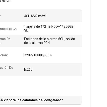
evisión
:
4CH NVR móvil
Tarjeta de 1*2TB HDD+1*256GB
enamiento:
SD
tema De
Entradas de la alarma 6CH, salida
:
de la alarma 2CH
ción:
720P/1080P/960P
esión De
h.265
e NVR para los camiones del congelador