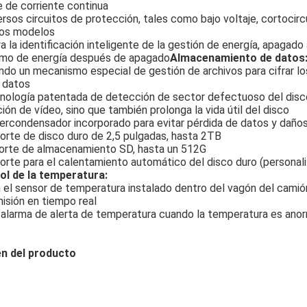
e de corriente continua
ersos circuitos de protección, tales como bajo voltaje, cortocirc
sos modelos
 la identificación inteligente de la gestión de energía, apagado 
mo de energía después de apagado
Almacenamiento de datos
ndo un mecanismo especial de gestión de archivos para cifrar lo
 datos
nología patentada de detección de sector defectuoso del disco, 
ión de vídeo, sino que también prolonga la vida útil del disco
ercondensador incorporado para evitar pérdida de datos y daños
orte de disco duro de 2,5 pulgadas, hasta 2TB
porte de almacenamiento SD, hasta un 512G
orte para el calentamiento automático del disco duro (personali
ol de la temperatura:
 el sensor de temperatura instalado dentro del vagón del camió
isión en tiempo real
 alarma de alerta de temperatura cuando la temperatura es ano
n del producto