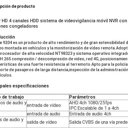
pción de producto
 HD 4 canales HDD sistema de videovigilancia móvil NVR con
nes congeladores
ducción
ie 9204 es un producto de alto rendimiento y de gran extensibilidad
eo montada en vehículos y la monitorización de vídeo remota.Adopt
procesador de alta velocidad NT98323 y sistema operativo integrado
H.265 compresión / descompresión de video, red 4G, posicionamient
erísticas de una fuerte resistencia al terremoto.Apto para la policía 
orte de pasajeros de larga distancia,inspección de la administració
ículos.
ipales especificaciones
 de trabajo
Parámetros
os de audio y
AHD:4ch 1080/25fps
entrada de vídeo
IPC:Escalable de 1 a 4ch
entrada de audio
Entrada de audio 4ch
s de audio y
salida de vídeo
Salida CVBS de una vía prede