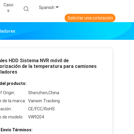
Caso
Spanish
S
Solicitar una cotización
eladores
ales HDD Sistema NVR móvil de
orización de la temperatura para camiones
ladores
del producto:
f Origin:
Shenzhen,China
 de la marca:
Vanwin Tracking
cación:
CE/FCC/RoHS
 de modelo:
VW9204
 Envío Términos: