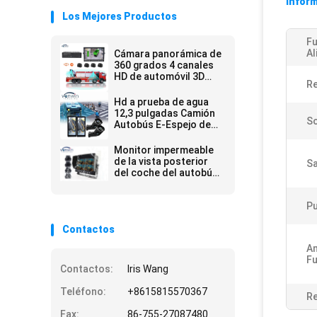
Inform
Los Mejores Productos
Fu
Al
Cámara panorámica de
360 grados 4 canales
HD de automóvil 3D
Re
vista de pájaro cámara
AVM adecuada para
Hd a prueba de agua
automóvil cámara de
12,3 pulgadas Camión
So
vehículo
Autobús E-Espejo de
vista lateral Punto
ciego Sistema de
Monitor impermeable
cámara de doble lente
de la vista posterior
Sa
Vista lateral Vista
del coche del autobús
trasera Monitor de
del camión de IP69K 7
coche
pulgadas con la
Pu
fractura 4
Contactos
Am
Fu
Contactos:
Iris Wang
Teléfono:
+8615815570367
Re
Fax:
86-755-27087480