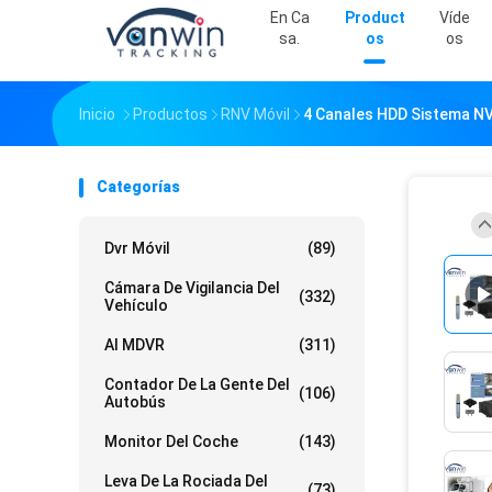
En Ca
Product
Víde
Sa.
Os
Os
Inicio
Productos
RNV Móvil
4 Canales HDD Sistema NV
Categorías
Dvr Móvil
(89)
Cámara De Vigilancia Del
(332)
Vehículo
AI MDVR
(311)
Contador De La Gente Del
(106)
Autobús
Monitor Del Coche
(143)
Leva De La Rociada Del
(73)