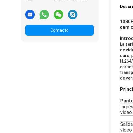
Descri
1080P
camio
Contacto
Intro
La ser
de víd
duro, 
H.264/
caract
transp
de veh
Princ
Punto
Ingres
vídeo
Salida
vídeo