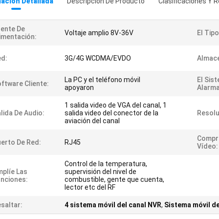
ación Detallada
Descripción De Producto
Clasificaciones Y R
ente De
Voltaje amplio 8V-36V
El Tipo
imentación:
d:
3G/4G WCDMA/EVDO
Almac
La PC y el teléfono móvil
El Sis
ftware Cliente:
apoyaron
Alarma
1 salida video de VGA del canal, 1
lida De Audio:
salida video del conector de la
Resolu
aviación del canal
Compr
erto De Red:
RJ45
Vídeo:
Control de la temperatura,
plíe Las
supervisión del nivel de
nciones:
combustible, gente que cuenta,
lector etc del RF
saltar:
4 sistema móvil del canal NVR
,
Sistema móvil d