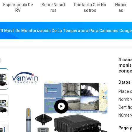
Espectáculo De
Sobre Nosot
Contacta Con No
Notici
RV
Ros
Sotros
As
R Móvil De Monitorización De La Temperatura Para Camiones Cong
4 can
monit
conge
Datos 
Place o
Nombre
Certifi
Número
Pago y