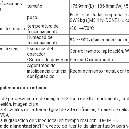
ificaciones
tamaño
176.9mm(L) *186.8mm(W) *
s
En el caso de las empresas d
peso
GW:2kg ((M51Hv-DGNE1-L co
temperatura de
-20〜+70°C
no de trabajo
funcionamiento
Humedad de
8% ~ 90% ((sin condensación
funcionamiento
as demás
Esquema del
Control remoto, aplicación, 
operador
· Sensor de gravedad
Sensor G incorporado
Algoritmos de
inteligencia artificial
Reconocimiento facial, con
configurables
ipales características
p de procesamiento de imagen HiSilicon de alto rendimiento, codi
esión, imagen clara
 4 canales de entrada digital de alta definición, 1 canal de salid
 VGA,
a la grabación de vídeo local en tiempo real 4ch 1080P HD
e de alimentación:
1Proyecto de fuente de alimentación para ve