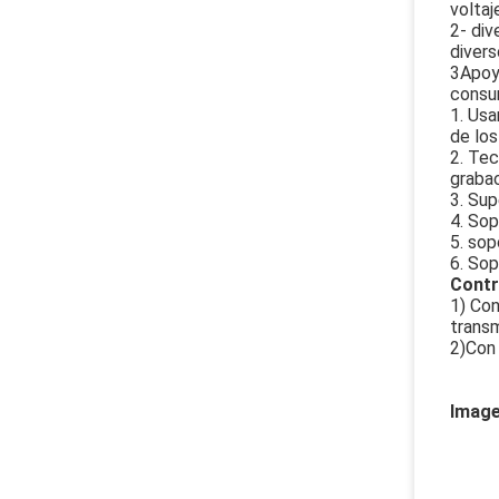
voltaj
2- div
diver
3Apoya
consu
1. Usa
de los
2. Tec
grabac
3. Sup
4. Sop
5. so
6. Sop
Contr
1) Con
transm
2)Con
Image