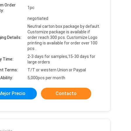
um Order
1pc
ty:
:
negotiated
Neutral carton box package by default.
Customize package is available if
ing Details:
order reach 300 pcs. Customize Logo
printing is available for order over 100
pcs .
2-3 days for samples,15-30 days for
y Time:
large orders
nt Terms:
T/T or western Union or Paypal
Ability:
5,000pcs per month
Mejor Precio
Contacto