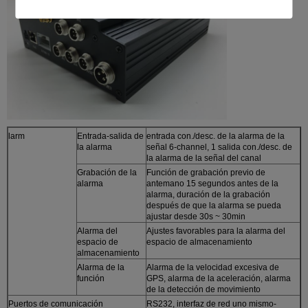
larm
Entrada-salida de
entrada con./desc. de la alarma de la
la alarma
señal 6-channel, 1 salida con./desc. de
la alarma de la señal del canal
Grabación de la
Función de grabación previo de
alarma
antemano 15 segundos antes de la
alarma, duración de la grabación
después de que la alarma se pueda
ajustar desde 30s ~ 30min
Alarma del
Ajustes favorables para la alarma del
espacio de
espacio de almacenamiento
almacenamiento
Alarma de la
Alarma de la velocidad excesiva de
función
GPS, alarma de la aceleración, alarma
de la detección de movimiento
Puertos de comunicación
RS232, interfaz de red uno mismo-