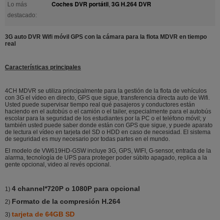
Coches DVR portátil
3G H.264 DVR
Lo más
,
destacado:
3G auto DVR Wifi móvil GPS con la cámara para la flota MDVR en tiempo
real
Características principales
4CH MDVR se utiliza principalmente para la gestión de la flota de vehículos
con 3G el vídeo en directo, GPS que sigue, transferencia directa auto de Wifi.
Usted puede supervisar tiempo real qué pasajeros y conductores están
haciendo en el autobús o el camión o el tailer, especialmente para el autobús
escolar para la seguridad de los estudiantes por la PC o el teléfono móvil; y
también usted puede saber donde están con GPS que sigue, y puede aparato
de lectura el vídeo en tarjeta del SD o HDD en caso de necesidad. El sistema
de seguridad es muy necesario por todas partes en el mundo.
El modelo de VW619HD-GSW incluye 3G, GPS, WIFI, G-sensor, entrada de la
alarma, tecnología de UPS para proteger poder súbito apagado, replica a la
gente opcional, video al revés opcional.
4 channel*720P o 1080P para opcional
1)
Formato de la compresión H.264
2)
tarjeta de 64GB SD
3)