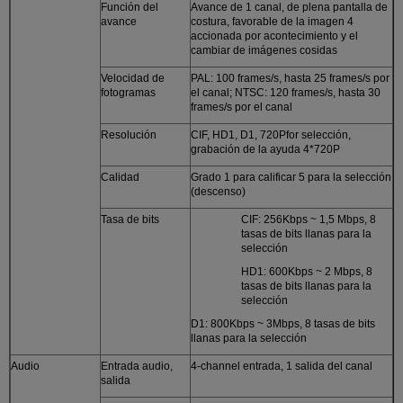
Función del
Avance de 1 canal, de plena pantalla de
avance
costura, favorable de la imagen 4
accionada por acontecimiento y el
cambiar de imágenes cosidas
Velocidad de
PAL: 100 frames/s, hasta 25 frames/s por
fotogramas
el canal; NTSC: 120 frames/s, hasta 30
frames/s por el canal
Resolución
CIF, HD1, D1, 720Pfor selección,
grabación de la ayuda 4*720P
Calidad
Grado 1 para calificar 5 para la selección
(descenso)
Tasa de bits
CIF: 256Kbps ~ 1,5 Mbps, 8
tasas de bits llanas para la
selección
HD1: 600Kbps ~ 2 Mbps, 8
tasas de bits llanas para la
selección
D1: 800Kbps ~ 3Mbps, 8 tasas de bits
llanas para la selección
Audio
Entrada audio,
4-channel entrada, 1 salida del canal
salida