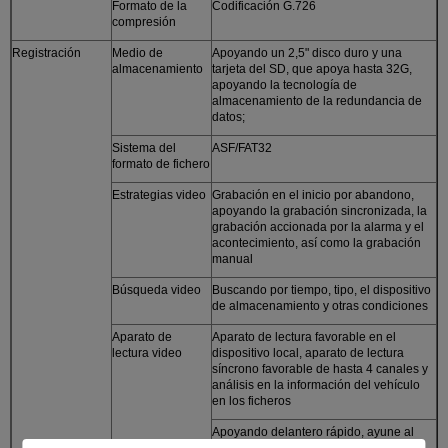
Formato de la
Codificación G.726
compresión
Registración
Medio de
Apoyando un 2,5" disco duro y una
almacenamiento
tarjeta del SD, que apoya hasta 32G,
apoyando la tecnología de
almacenamiento de la redundancia de
datos;
Sistema del
ASF/FAT32
formato de fichero
Estrategias video
Grabación en el inicio por abandono,
apoyando la grabación sincronizada, la
grabación accionada por la alarma y el
acontecimiento, así como la grabación
manual
Búsqueda video
Buscando por tiempo, tipo, el dispositivo
de almacenamiento y otras condiciones
Aparato de
Aparato de lectura favorable en el
lectura video
dispositivo local, aparato de lectura
síncrono favorable de hasta 4 canales y
análisis en la información del vehículo
en los ficheros
Apoyando delantero rápido, ayune al
revés, juegue y deténgase brevemente,