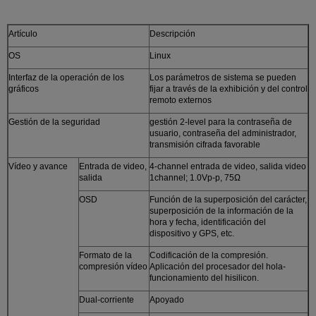
Artículo
Descripción
OS
Linux
Interfaz de la operación de los
Los parámetros de sistema se pueden
gráficos
fijar a través de la exhibición y del control
remoto externos
Gestión de la seguridad
gestión 2-level para la contraseña de
usuario, contraseña del administrador,
transmisión cifrada favorable
Vídeo y avance
Entrada de video,
4-channel entrada de video, salida video
salida
1channel; 1.0Vp-p, 75Ω
OSD
Función de la superposición del carácter,
superposición de la información de la
hora y fecha, identificación del
dispositivo y GPS, etc.
Formato de la
Codificación de la compresión.
compresión vídeo
Aplicación del procesador del hola-
funcionamiento del hisilicon.
Dual-corriente
Apoyado