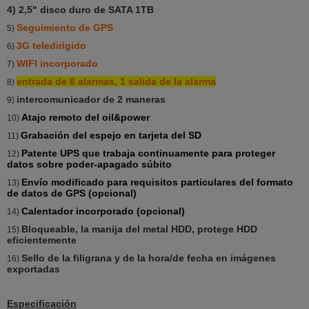
4)
2,5" disco duro de SATA 1TB
Seguimiento de GPS
5)
3G teledirigido
6)
WIFI incorporado
7)
entrada de 6 alarmas, 1 salida de la alarma
8)
intercomunicador de 2 maneras
9)
Atajo remoto del oil&power
10)
Grabación del espejo en tarjeta del SD
11)
Patente UPS que trabaja continuamente para proteger
12)
datos sobre poder-apagado súbito
Envío modificado para requisitos particulares del formato
13)
de datos de GPS (opcional)
Calentador incorporado (opcional)
14)
Bloqueable, la manija del metal HDD, protege HDD
15)
eficientemente
Sello de la filigrana y de la hora/de fecha en imágenes
16)
exportadas
Especificación