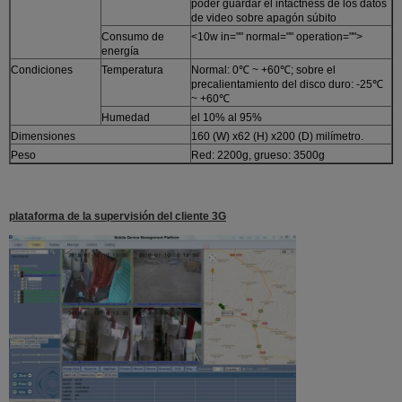
poder guardar el intactness de los datos
de video sobre apagón súbito
Consumo de
<10w in="" normal="" operation="">
energía
Condiciones
Temperatura
Normal: 0℃ ~ +60℃; sobre el
precalientamiento del disco duro: -25℃
~ +60℃
Humedad
el 10% al 95%
Dimensiones
160 (W) x62 (H) x200 (D) milímetro.
Peso
Red: 2200g, grueso: 3500g
plataforma de la supervisión del cliente 3G