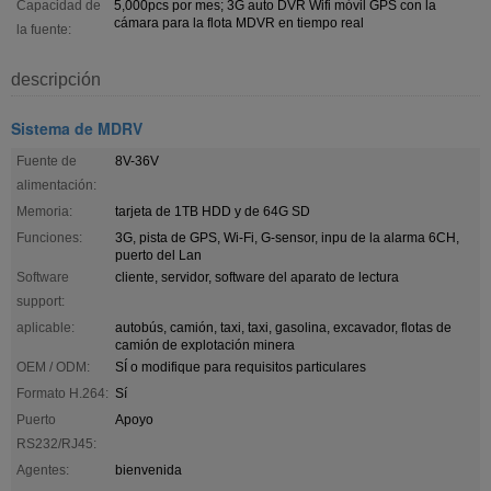
Capacidad de
5,000pcs por mes; 3G auto DVR Wifi móvil GPS con la
cámara para la flota MDVR en tiempo real
la fuente:
descripción
Sistema de MDRV
Fuente de
8V-36V
alimentación:
Memoria:
tarjeta de 1TB HDD y de 64G SD
Funciones:
3G, pista de GPS, Wi-Fi, G-sensor, inpu de la alarma 6CH,
puerto del Lan
Software
cliente, servidor, software del aparato de lectura
support:
aplicable:
autobús, camión, taxi, taxi, gasolina, excavador, flotas de
camión de explotación minera
OEM / ODM:
SÍ o modifique para requisitos particulares
Formato H.264:
Sí
Puerto
Apoyo
RS232/RJ45:
Agentes:
bienvenida