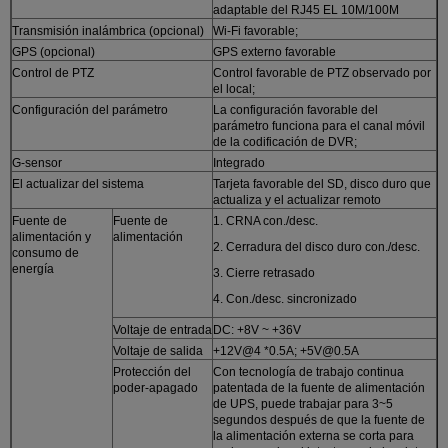
adaptable del RJ45 EL 10M/100M
Transmisión inalámbrica (opcional)
Wi-Fi favorable;
GPS (opcional)
GPS externo favorable
Control de PTZ
Control favorable de PTZ observado por
el local;
Configuración del parámetro
La configuración favorable del
parámetro funciona para el canal móvil
de la codificación de DVR;
G-sensor
Integrado
El actualizar del sistema
Tarjeta favorable del SD, disco duro que
actualiza y el actualizar remoto
Fuente de
Fuente de
1. CRNA con./desc.
alimentación y
alimentación
2. Cerradura del disco duro con./desc.
consumo de
energía
3. Cierre retrasado
4. Con./desc. sincronizado
Voltaje de entrada
DC: +8V ~ +36V
Voltaje de salida
+12V@4 *0.5A; +5V@0.5A
Protección del
Con tecnología de trabajo continua
poder-apagado
patentada de la fuente de alimentación
de UPS, puede trabajar para 3~5
segundos después de que la fuente de
la alimentación externa se corta para