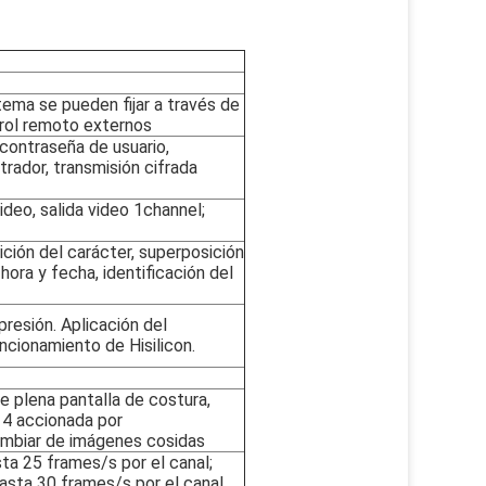
ema se pueden fijar a través de
ntrol remoto externos
 contraseña de usuario,
rador, transmisión cifrada
deo, salida video 1channel;
ición del carácter, superposición
 hora y fecha, identificación del
resión. Aplicación del
ncionamiento de Hisilicon.
e plena pantalla de costura,
 4 accionada por
ambiar de imágenes cosidas
ta 25 frames/s por el canal;
asta 30 frames/s por el canal