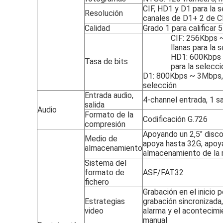
CIF, HD1 y D1 para la 
Resolución
canales de D1+ 2 de C
Calidad
Grado 1 para calificar 
CIF: 256Kbps ~
llanas para la 
HD1: 600Kbps ~
Tasa de bits
para la selecci
D1: 800Kbps ~ 3Mbps, 8
selección
Entrada audio,
4-channel entrada, 1 sa
salida
Audio
Formato de la
Codificación G.726
compresión
Apoyando un 2,5" disco 
Medio de
apoya hasta 32G, apoy
almacenamiento
almacenamiento de la 
Sistema del
formato de
ASF/FAT32
fichero
Grabación en el inicio 
Estrategias
grabación sincronizada,
video
alarma y el acontecimi
manual