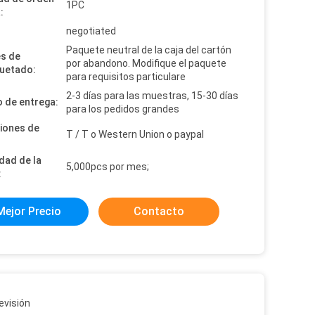
1PC
:
:
negotiated
Paquete neutral de la caja del cartón
es de
por abandono. Modifique el paquete
uetado:
para requisitos particulare
2-3 días para las muestras, 15-30 días
 de entrega:
para los pedidos grandes
iones de
T / T o Western Union o paypal
dad de la
5,000pcs por mes;
:
Mejor Precio
Contacto
evisión