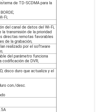
stema de TD-SCDMA para la
 BORDE;
i-Fi;
ón del canal de datos del Wi-Fi,
 la transmisión de la prioridad
ias directas remotas favorables
les de la grabación;
an realizado por el software
o;
able del parámetro funciona
la codificación de DVR;
D, disco duro que actualiza y el
duro con./desc.
ado
.5A