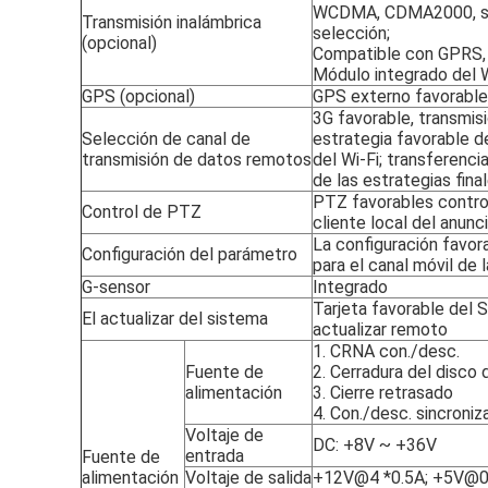
WCDMA, CDMA2000, si
Transmisión inalámbrica
selección;
(opcional)
Compatible con GPRS,
Módulo integrado del W
GPS (opcional)
GPS externo favorable
3G favorable, transmisi
Selección de canal de
estrategia favorable de
transmisión de datos remotos
del Wi-Fi; transferenc
de las estrategias fina
PTZ favorables control
Control de PTZ
cliente local del anunci
La configuración favor
Configuración del parámetro
para el canal móvil de 
G-sensor
Integrado
Tarjeta favorable del S
El actualizar del sistema
actualizar remoto
1. CRNA con./desc.
Fuente de
2. Cerradura del disco 
alimentación
3. Cierre retrasado
4. Con./desc. sincroniz
Voltaje de
DC: +8V ~ +36V
entrada
Fuente de
alimentación
Voltaje de salida
+12V@4 *0.5A; +5V@0