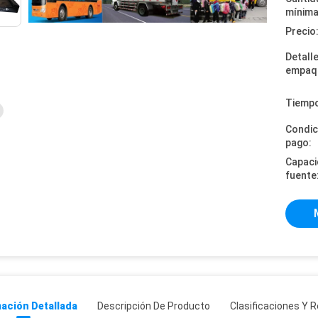
mínima
Precio
Detall
empaq
Tiempo
Condic
pago:
Capaci
fuente
ación Detallada
Descripción De Producto
Clasificaciones Y R