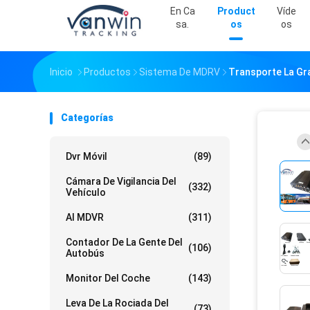
En Ca
Product
Víde
Sa.
Os
Os
Inicio
Productos
Sistema De MDRV
Transporte La Gr
Categorías
Dvr Móvil
(89)
Cámara De Vigilancia Del
(332)
Vehículo
AI MDVR
(311)
Contador De La Gente Del
(106)
Autobús
Monitor Del Coche
(143)
Leva De La Rociada Del
(73)