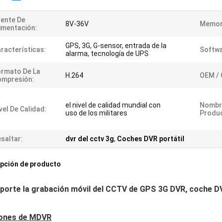
ente De
8V-36V
Memor
imentación:
GPS, 3G, G-sensor, entrada de la
racterísticas:
Softwa
alarma, tecnología de UPS
rmato De La
H.264
OEM /
ompresión:
el nivel de calidad mundial con
Nombr
vel De Calidad:
uso de los militares
Produ
saltar:
dvr del cctv 3g
,
Coches DVR portátil
pción de producto
porte la grabación móvil del CCTV de GPS 3G DVR, coche DV
ones de MDVR