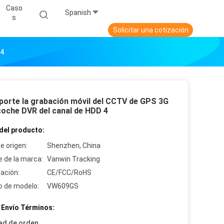
Caso
Spanish
S
Solicitar una cotización
 4
porte la grabación móvil del CCTV de GPS 3G
coche DVR del canal de HDD 4
del producto:
e origen:
Shenzhen, China
 de la marca:
Vanwin Tracking
cación:
CE/FCC/RoHS
 de modelo:
VW609GS
 Envío Términos:
ad de orden