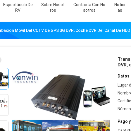
Espectáculo De
Sobre Nosot
Contacta Con No
Notici
RV
Ros
Sotros
As
abación Móvil Del CCTV De GPS 3G DVR, Coche DVR Del Canal De HDD
Trans
DVR, 
Datos 
Lugar d
Nombre
Certifi
Número
Pago y
Cantid