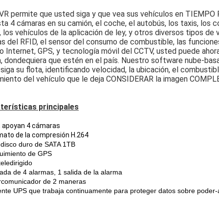
R permite que usted siga y que vea sus vehículos en TIEMPO RE
ta 4 cámaras en su camión, el coche, el autobús, los taxis, los 
, los vehículos de la aplicación de ley, y otros diversos tipos de
as del RFID, el sensor del consumo de combustible, las funciones
 Internet, GPS, y tecnología móvil del CCTV, usted puede ahora
a, dondequiera que estén en el país. Nuestro software nube-bas
siga su flota, identificando velocidad, la ubicación, el combusti
miento del vehículo que le deja CONSIDERAR la imagen COMPL
terísticas principales
, apoyan 4 cámaras
mato de la compresión H.264
 disco duro de SATA 1TB
uimiento de GPS
eledirigido
ada de 4 alarmas, 1 salida de la alarma
ercomunicador de 2 maneras
ente UPS que trabaja continuamente para proteger datos sobre poder