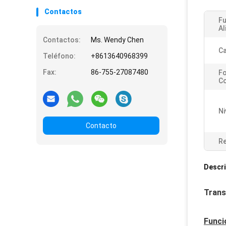
Contactos
Fu
Al
Contactos:
Ms. Wendy Chen
Ca
Teléfono:
+8613640968399
Fax:
86-755-27087480
Fo
C
Ni
Contacto
Re
Descri
Trans
Funci