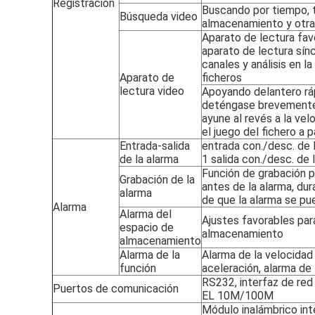
Registración
Buscando por tiempo, ti
Búsqueda video
almacenamiento y otra
Aparato de lectura favo
aparato de lectura sín
canales y análisis en l
Aparato de
ficheros
lectura video
Apoyando delantero ráp
deténgase brevemente,
ayune al revés a la vel
el juego del fichero a 
Entrada-salida
entrada con./desc. de l
de la alarma
1 salida con./desc. de 
Función de grabación 
Grabación de la
antes de la alarma, du
alarma
de que la alarma se pu
Alarma
Alarma del
Ajustes favorables par
espacio de
almacenamiento
almacenamiento
Alarma de la
Alarma de la velocidad
función
aceleración, alarma de
RS232, interfaz de re
Puertos de comunicación
EL 10M/100M
Módulo inalámbrico int