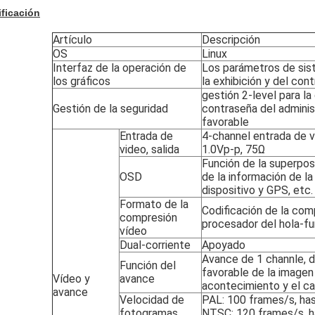
ficación
Artículo
Descripción
OS
Linux
Interfaz de la operación de
Los parámetros de sist
los gráficos
la exhibición y del co
gestión 2-level para la
Gestión de la seguridad
contraseña del administ
favorable
Entrada de
4-channel entrada de vi
video, salida
1.0Vp-p, 75Ω
Función de la superpos
OSD
de la información de la
dispositivo y GPS, etc.
Formato de la
Codificación de la comp
compresión
procesador del hola-fu
vídeo
Dual-corriente
Apoyado
Avance de 1 channle, d
Función del
favorable de la imagen
Vídeo y
avance
acontecimiento y el c
avance
Velocidad de
PAL: 100 frames/s, has
fotogramas
NTSC: 120 frames/s, h